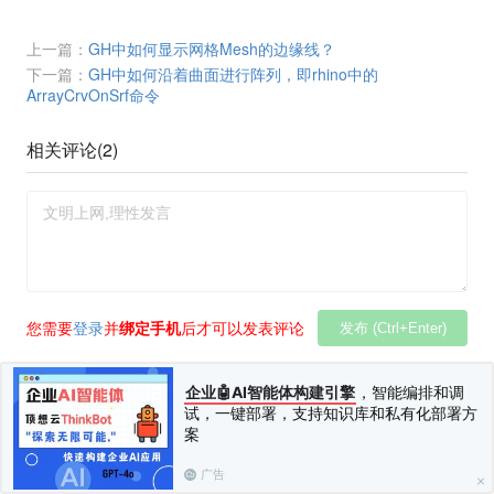
上一篇：
GH中如何显示网格Mesh的边缘线？
下一篇：
GH中如何沿着曲面进行阵列，即rhino中的
ArrayCrvOnSrf命令
相关评论(
2
)
您需要
登录
并
绑定手机
后才可以发表评论
发布 (Ctrl+Enter)
企业🤖AI智能体构建引擎
，智能编排和调
董先生🇨🇳
@
dhcc_2008
·
4 年前
试，一键部署，支持知识库和私有化部署方
@萱苏
插件名字：POD_GH_BUTTON 直接搜LMB也可
案
以哦
广告
回复