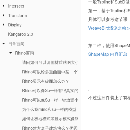
一般Tspline和S
Intersect
第一，基于Tspline和
Transform
具体可以参考这节课
Display
WeaveBird浅谈
Kangaroo 2.0
日常百问
第二种，使用Shape
Rhino百问
ShapeMap 内容汇
请问如何可以调整材质贴图大小？如何给材质？
Rhino可以给多重曲面中某一个面单独赋予一个材质么？
Rhino显示有破面怎么办？
.
Rhino可以像Su一样有很真实的阴影么?
不过这插件装上了有
Rhino可以像Su一样一键放置小人来放置视角么？
为什么我rhino和su一样的模型，rhino会比su卡?
如何让极地模式等显示模式像钢笔模式一样显示外轮廓?
Rhino建方盒子建筑快么？优秀的建模习惯是什么？