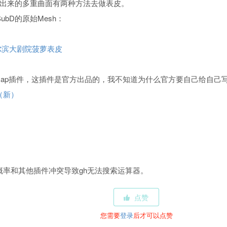
ubD做出来的多重曲面有两种方法去做表皮。
SubD的原始Mesh：
之哈尔滨大剧院菠萝表皮
Map插件，这插件是官方出品的，我不知道为什么官方要自己给自己写插件
总（新）
概率和其他插件冲突导致gh无法搜索运算器。
点赞
您需要
登录
后才可以点赞