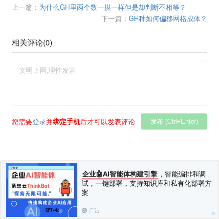
上一篇：
为什么GH里两个数一摸一样但是却判断不相等？
下一篇：
GH种如何偏移网格成体？
相关评论(
0
)
您需要
登录
并
绑定手机
后才可以发表评论
发布 (Ctrl+Enter)
企业🤖AI智能体构建引擎
，智能编排和调
试，一键部署，支持知识库和私有化部署方
案
广告