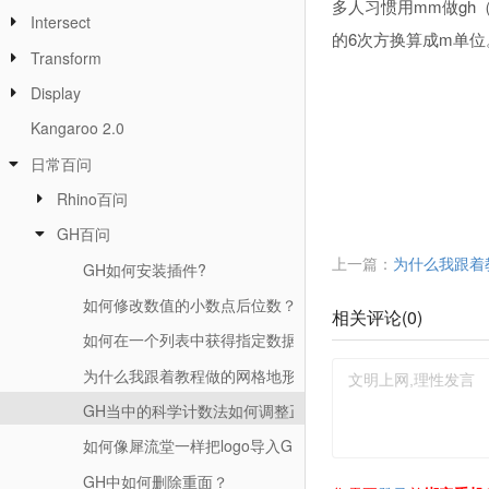
多人习惯用mm做g
Intersect
的6次方换算成m单位
Transform
Display
Kangaroo 2.0
日常百问
Rhino百问
GH百问
上一篇：
为什么我跟着
GH如何安装插件?
如何修改数值的小数点后位数？
相关评论(
0
)
如何在一个列表中获得指定数据的所有序号？
为什么我跟着教程做的网格地形无法bake？
GH当中的科学计数法如何调整正常显示？
如何像犀流堂一样把logo导入GH当中？
GH中如何删除重面？