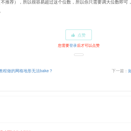
h（不推荐），所以很容易超过这个位数，所以你只需要调大位数即可，
。
点赞
您需要
登录
后才可以点赞
教程做的网格地形无法bake？
下一篇：