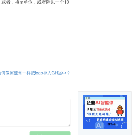
或者，换m单位，或者除以一个10
如何像犀流堂一样把logo导入GH当中？