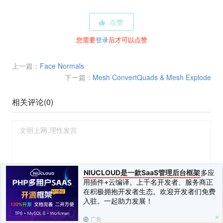
点赞
您需要
登录
后才可以点赞
上一篇：
Face Normals
下一篇：
Mesh ConvertQuads & Mesh Explode
相关评论(
0
)
NIUCLOUD是一款SaaS管理后台框架
多应
您需要
登录
并
绑定手机
后才可以发表评论
用插件+云编译。上千名开发者、服务商正
发布 (Ctrl+Enter)
在积极拥抱开发者生态。欢迎开发者们免费
入驻。一起助力发展！
广告