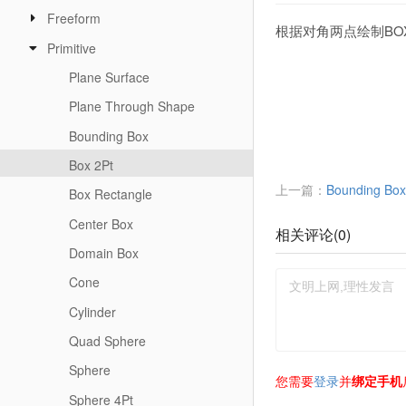
Freeform
根据对角两点绘制BO
Primitive
Plane Surface
Plane Through Shape
Bounding Box
Box 2Pt
上一篇：
Bounding Box
Box Rectangle
Center Box
相关评论(
0
)
Domain Box
Cone
Cylinder
Quad Sphere
Sphere
您需要
登录
并
绑定手机
Sphere 4Pt