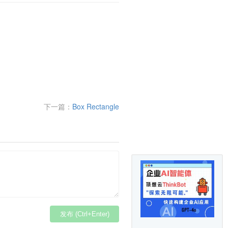
下一篇：
Box Rectangle
发布 (Ctrl+Enter)