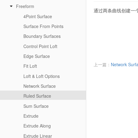
Freeform
通过两条曲线创建一个
4Point Surface
Surface From Points
Boundary Surfaces
Control Point Loft
Edge Surface
上一篇：
Network Surf
Fit Loft
Loft & Loft Options
Network Surface
Ruled Surface
Sum Surface
Extrude
Extrude Along
Extrude Linear