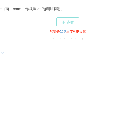
曲面，emm，你就当loft的阉割版吧。
点赞
您需要
登录
后才可以点赞
ace