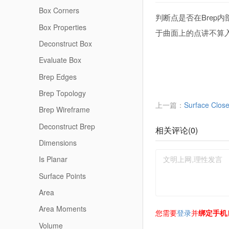
Box Corners
判断点是否在Brep内
Box Properties
于曲面上的点讲不算
Deconstruct Box
Evaluate Box
Brep Edges
Brep Topology
上一篇：
Surface Close
Brep Wireframe
Deconstruct Brep
相关评论(
0
)
Dimensions
Is Planar
Surface Points
Area
Area Moments
您需要
登录
并
绑定手机
Volume