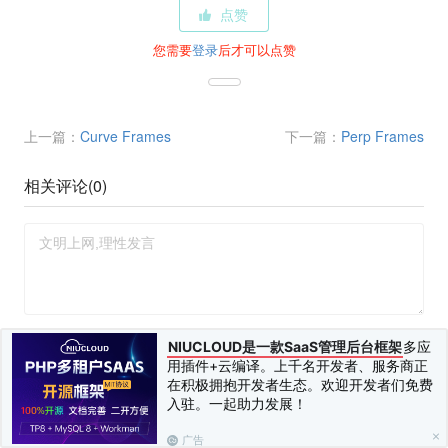
点赞
您需要
登录
后才可以点赞
上一篇：
Curve Frames
下一篇：
Perp Frames
相关评论(
0
)
您需要
登录
并
绑定手机
后才可以发表评论
NIUCLOUD是一款SaaS管理后台框架
多应
发布 (Ctrl+Enter)
用插件+云编译。上千名开发者、服务商正
在积极拥抱开发者生态。欢迎开发者们免费
入驻。一起助力发展！
广告