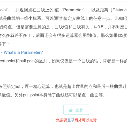
int），并返回点在曲线上的t值（Parameter），以及距离（Dist
就是曲线的一维坐标系。可以通过t值定义曲线上的任意一点。比如t值如
曲线终点。但是需要注意的是，曲线t值和曲线有关，t=0.5，并不对
么多就差不多了，后面还会有很多运算器会用到t值。那么如果你想深入
解下：
 - What's a Parameter?
losest point和pull poin的区别，如果仅仅是一个曲线的话，两
 point是按照给定list，逐一精心运算，也就是超出数量的点和最后一根曲线计
值。另外pull point本身除了曲线还可以是点，曲面等。
点赞
您需要
登录
后才可以点赞