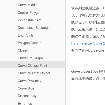
Curve Middle
求点到曲线最近点（Po
Control Polygon
说，你可以理解为t值
Deconstruct Arc
线起点，t=1则对应
Deconstuct Rectangle
线。应用来说，知道这
End Points
的这个视频，深入了
Polygon Center
Parameterize Curve 2
有同学询问curve c
Closed
Curvature Graph
Curve Closest Point
curve closest
Curve Nearest Object
标曲线中的最近点，求最
Curve Proximity
Curve Side
Discontinuity
Extremes