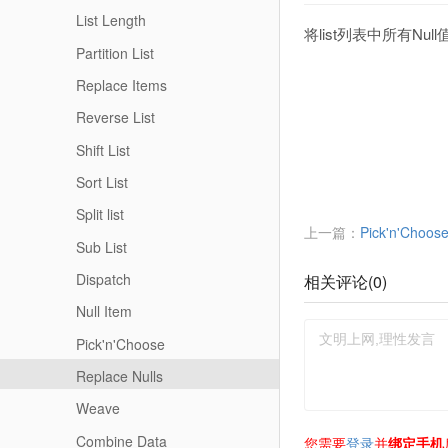
List Length
将list列表中所有Nu
Partition List
Replace Items
Reverse List
Shift List
Sort List
Split list
上一篇：
Pick'n'Choos
Sub List
Dispatch
相关评论(
0
)
Null Item
Pick'n'Choose
Replace Nulls
Weave
Combine Data
您需要
登录
并
绑定手机