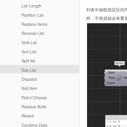
List Length
列表中抽取指定区间
Partition List
样，不然就就会有重
Replace Items
Reverse List
Shift List
Sort List
Split list
Sub List
Dispatch
Null Item
Pick'n'Choose
Replace Nulls
Weave
Combine Data