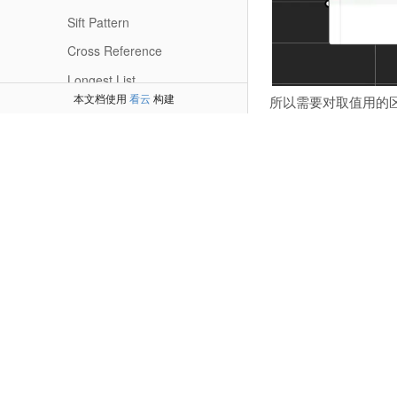
Sift Pattern
Cross Reference
Longest List
本文档使用
看云
构建
所以需要对取值用的
Shortest List
Sequence
Sets
Text
Tree
Vector
Curve
Surface
Mesh
Intersect
Transform