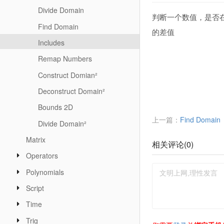
Divide Domain
判断一个数值，是否
Find Domain
的差值
Includes
Remap Numbers
Construct Domian²
Deconstruct Domain²
Bounds 2D
上一篇：
Find Domain
Divide Domain²
Matrix
相关评论(
0
)
Operators
Polynomials
Script
Time
Trig