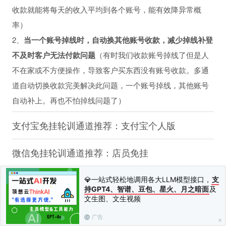
收款就能将每天的收入平均到各个账号，能有效降异常概
率）
2、
当一个账号掉线时，自动换其他账号收款，减少掉线补登
不及时客户无法付款问题
（有时我们收款账号掉线了但是人
不在家或不方便操作，导致客户买东西没有账号收款。多通
道自动切换收款完美解决此问题，一个账号掉线，其他账号
自动补上。再也不怕掉线问题了）
支付宝免挂轮训通道推荐：支付宝个人版
微信免挂轮训通道推荐：店员免挂
QQ免挂轮训通道推荐：本地版、云端版（注意：
💎一站式轻松地调用各大LLM模型接口，
支
持GPT4、智谱、豆包、星火、月之暗面
及
QQ一般不会收款异常，我们主要要解决账号掉线
文生图、文生视频
问题。云端版的不管你挂几个账号，掉线的话都是
同时掉，因为云端版是我们这边软件帮你挂QQ，
广告