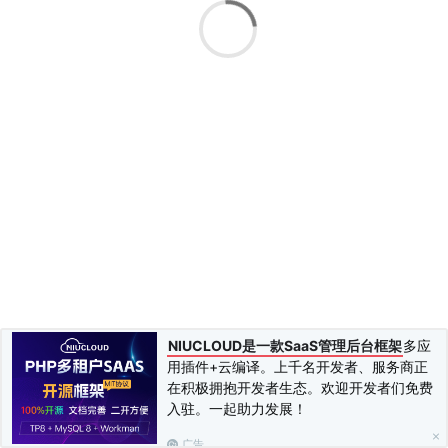
1.3 零基础也能学习
1.4 为什么有些人学不会
02.PHP的环境安装
2.1开发环境是什么？
2.2 windows环境安装
2.3 Linux环境安装
2.4 其他开发环境
2.5 写代码的工具选择
03. PHP基本语法
3.1 PHP基本语法
3.1.1 写出你的第一段PHP代码
3.1.2 读过初中你就会变量
3.1.3 echo 显示命令
3.1.4 注释的功能很强大
3.2 数据类型并不神秘
3.2.1 整型就是整数
NIUCLOUD是一款SaaS管理后台框架
多应
3.2.2 布尔就是易经的知识
用插件+云编译。上千名开发者、服务商正
3.2.3 字符串
在积极拥抱开发者生态。欢迎开发者们免费
3.2.4 浮点型
入驻。一起助力发展！
3.2.5 重要：if和else语法
3.2.6 NULL类型
广告