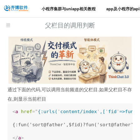
小程序集群与uniapp相关教程
app及小程序的ap
父栏目的调用判断
通过下面的代码,可以调用当前频道的父栏目.如果父栏目不存
在,则显示当前栏目
<
a
href
=
"
{:urls(
'
content/index
'
,[
'
fid
'
=>fun(
'
{:fun('sort@father',$fid)?fun('sort@father',$
</
a
>