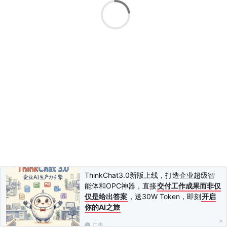
表单器新增与修改
不同的选项联动触发不同的表单项
万能字段自定义字段的特别讲解
如何给二维多维数组定义描述
商城判断是否购买过
在线支付接口的使用
支付视频教程
程序中快速激活当前页面在线支付付款充值
JS网页快速接入支付功能
模块后期要加参数的方法
自定义字段下拉菜单关联其它数据表
自定义字段表单默认调用会员资料
频道插件如何对接圈子
频道的二次开发入门讲解
模块安装文件讲解
表单快速启用城市地区功能
ThinkChat3.0新版上线，打造企业超级智
前台后台地址跳转的处理
能体和OPC神器，直接
交付工作成果而非仅
会员中心菜单权限显示
仅是给出答案
，送30W Token，即刻
开启
动态改变标签调用不同频道的数据
你的AI之旅
自定义字段关联其它字段的隐藏显示
齐博首创钩子的使用方法
广告