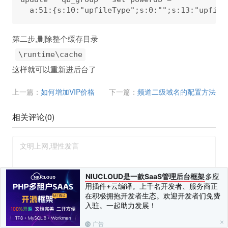
第二步,删除整个缓存目录
\runtime\cache
这样就可以重新进后台了
上一篇：
如何增加VIP价格
下一篇：
频道二级域名的配置方法
相关评论(
0
)
NIUCLOUD是一款SaaS管理后台框架
多应
用插件+云编译。上千名开发者、服务商正
在积极拥抱开发者生态。欢迎开发者们免费
您需要
登录
并
绑定手机
后才可以发表评论
发布 (Ctrl+Enter)
入驻。一起助力发展！
广告