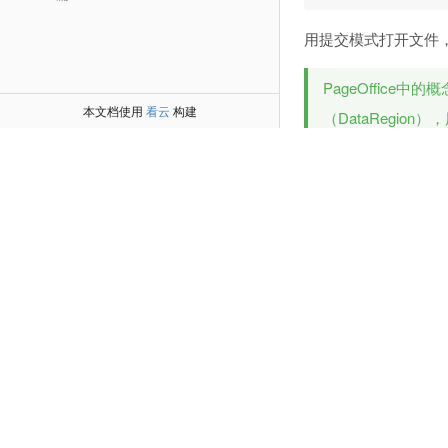
用提交模式打开文件，这
PageOffice中
本文档使用
看云
构建
（DataRegi
DataRegion属性
Value: 给数
赋值：
OpenDataRegion
Editing: 
OpenDataRegion