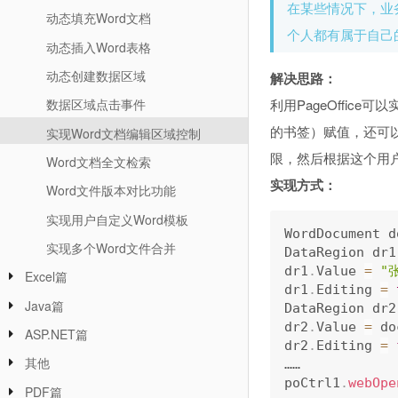
在某些情况下，业
动态填充Word文档
个人都有属于自己
动态插入Word表格
动态创建数据区域
解决思路：
利用PageOffic
数据区域点击事件
的书签）赋值，还可
实现Word文档编辑区域控制
限，然后根据这个用
Word文档全文检索
实现方式：
Word文件版本对比功能
实现用户自定义Word模板
WordDocument d
实现多个Word文件合并
DataRegion dr1
dr1
.
Value 
=
"
Excel篇
dr1
.
Editing 
=
Java篇
DataRegion dr2
dr2
.
Value 
=
 do
ASP.NET篇
dr2
.
Editing 
=
其他
……

poCtrl1
.
webOpe
PDF篇