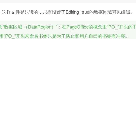
样文件是只读的，只有设置了Editing=true的数据区域可以编辑。
的概念“数据区域 （DataRegion）”：在PageOffice的概念里“PO_”
on），用“PO_”开头来命名书签只是为了防止和用户自己的书签有冲突。
中的其中两个属性是：
据区域赋值，举例：比方说word文件中有一个书签为：PO_Name，那么使用
(
"PO_Name"
)
.
Value 
=
"XXX"
;
设置这个数据区域是不是可以编辑。设置文件打开后书签PO_Name所在的
(
"PO_Name"
)
.
Editing 
=
true
;