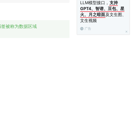
LLM模型接口，
支持
GPT4、智谱、豆包、星
火、月之暗面
及文生图、
文生视频
开头的书签被称为数据区域
广告
WordResponse对象给这个书签
位置可编辑：