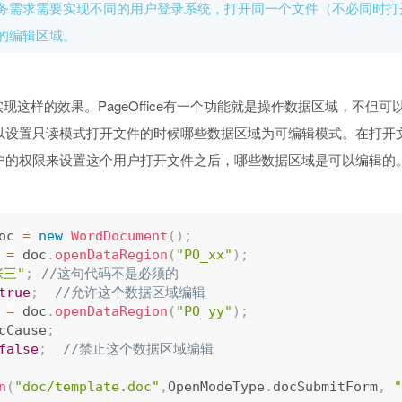
务需求需要实现不同的用户登录系统，打开同一个文件（不必同时打
的编辑区域。
e可以实现这样的效果。PageOffice有一个功能就是操作数据区域，不但
以设置只读模式打开文件的时候哪些数据区域为可编辑模式。在打开
户的权限来设置这个用户打开文件之后，哪些数据区域是可以编辑的
oc 
=
new
WordDocument
(
)
;
 
=
 doc
.
openDataRegion
(
"PO_xx"
)
;
张三"
;
//这句代码不是必须的
true
;
//允许这个数据区域编辑
 
=
 doc
.
openDataRegion
(
"PO_yy"
)
;
cCause
;
false
;
//禁止这个数据区域编辑
n
(
"doc/template.doc"
,
OpenModeType
.
docSubmitForm
,