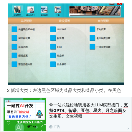
2.新增大类：左边黑色区域为菜品大类和菜品小类。在黑色
区域点击鼠标右键
添加一级菜单
（或者点击左下角的
新增大
💎一站式轻松地调用各大LLM模型接口，
支
类
）即可新增菜品大类。
持GPT4、智谱、豆包、星火、月之暗面
及
文生图、文生视频
广告