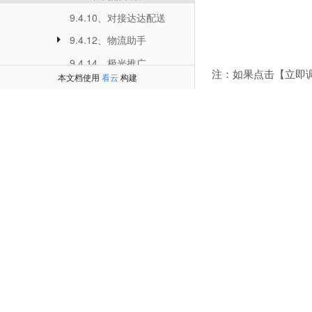
9.4.10、对接达达配送
9.4.12、物流助手
9.4.14、极光推广
注：如果点击【立即
本文档使用
看云
构建
9.4.15、资源管理
步骤六：点击【商品
9.4.16、消息群发
说明：
9.4.18、一键wifi
采集功能支持淘宝、
9.4.20、微信扫码核销
尽量选在服务器空闲
9.4.21、扫码付款
商品价格统一用0填
9.4.22、如何使用阿里云物流
商品轮播图自动上传
由于接口限制，采集
9.4.23 、优选推荐
9.4.24、投票功能
步骤七：选择所需平
9.4.25、PC收银台
9.4.26、区域限购
9.4.27、多账户收款