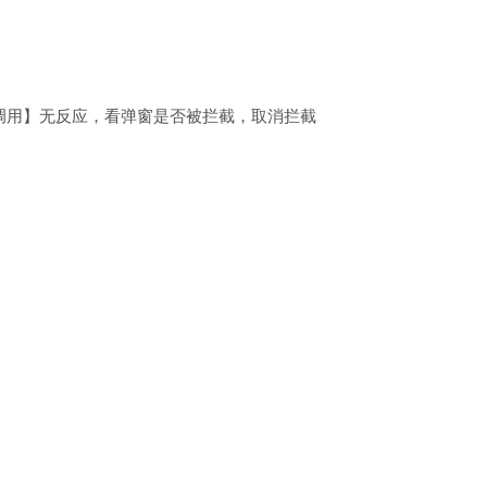
调用】无反应，看弹窗是否被拦截，取消拦截
采集】注意红色说明部分
天猫、京东和拼多多商品采集；
时进行商品采集；在采集过程中，请勿进行其他操作！
充，商品默认是下架状态；
到默认相册中；
的商品信息并不全面，采集成功后，请继续完善相关信息。
台，选择商品复制链接