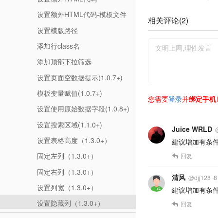
设置额外HTML代码-模板文件（1.4.0+）
相关评论(
2
)
设置模版路径
添加行class名
添加顶部下拉筛选
设置页面空数据提示(1.0.7+)
模板变量赋值(1.0.7+)
您需要
登录
并
绑定手机
设置使用原始数据字段(1.0.8+)
设置搜索区域(1.1.0+)
Juice WRLD
设置表格高度（1.3.0+）
建议增加有条
固定左列（1.3.0+）
回复
固定右列（1.3.0+）
清风
@
djj128
·
8
设置列宽（1.3.0+）
建议增加有条
设置隐藏列（1.3.0+）
回复