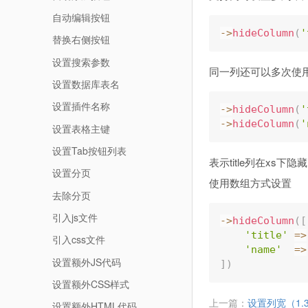
自动编辑按钮
-
>
hideColumn
(
'
替换右侧按钮
设置搜索参数
同一列还可以多次使
设置数据库表名
设置插件名称
-
>
hideColumn
(
'
-
>
hideColumn
(
'
设置表格主键
设置Tab按钮列表
表示title列在xs下
设置分页
使用数组方式设置
去除分页
引入js文件
-
>
hideColumn
(
[
'title'
=
>
引入css文件
'name'
=
>
设置额外JS代码
]
)
设置额外CSS样式
上一篇：
设置列宽（1.3
设置额外HTML代码