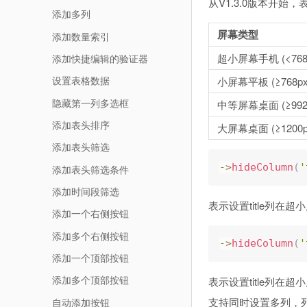
从V1.3.0版本开
添加多列
屏幕类型
添加数量索引
超小屏幕手机 (<768
添加快捷编辑的验证器
设置表格数据
小屏幕平板 (≥768px
隐藏第一列多选框
中等屏幕桌面 (≥992
添加表头排序
大屏幕桌面 (≥1200p
添加表头筛选
-
>
hideColumn
(
'
添加表头筛选条件
添加时间段筛选
表示设置title列在超
添加一个右侧按钮
添加多个右侧按钮
-
>
hideColumn
(
'
添加一个顶部按钮
添加多个顶部按钮
表示设置title列在超小
支持同时设置多列，
自动添加按钮