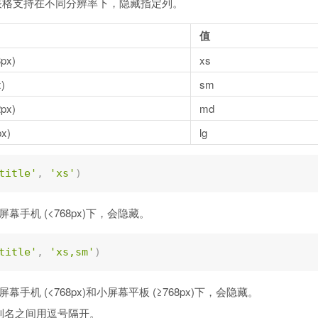
始，表格支持在不同分辨率下，隐藏指定列。
值
px)
xs
)
sm
px)
md
x)
lg
title'
,
'xs'
)
小屏幕手机 (<768px)下，会隐藏。
title'
,
'xs,sm'
)
屏幕手机 (<768px)和小屏幕平板 (≥768px)下，会隐藏。
列名之间用逗号隔开。