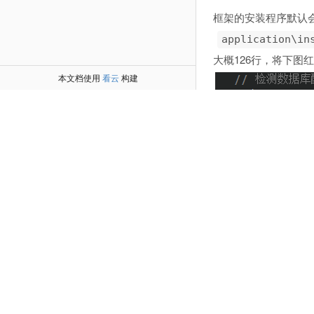
框架的安装程序默认会
application\in
大概126行，将下图
本文档使用
看云
构建
提示：从1.0.2
4.开发模块的
温馨提示：在模块开发