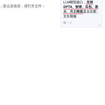
LLM模型接口，
支持
密码，那么安装前，请打开文件：
GPT4、智谱、豆包、星
火、月之暗面
及文生图、
文生视频
广告
理”添加即可。等模块开发好了，