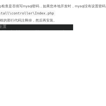
检查是否填写mysql密码，如果您本地开发时，mysql没有设置
stall\controller\Index.php
红框的那行代码注释掉，然后再安装。
版本开始，已经默认不检查是否设置了mysql密码
时候，好多菜单节点需要添加，好累啊，咋办？
阶段，无需手动编写menu.php文件，需要什么节点直接在“节点管