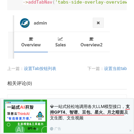
-
>
addTabNav
(
'tabs-side-overlay-overview2'
上一篇：
设置Tab按钮列表
下一篇：
设置当前tab
相关评论(
0
)
💎一站式轻松地调用各大LLM模型接口，
支
持GPT4、智谱、豆包、星火、月之暗面
及
文生图、文生视频
广告
您需要
登录
并
绑定手机
后才可以发表评论
发布 (Ctrl+Enter)