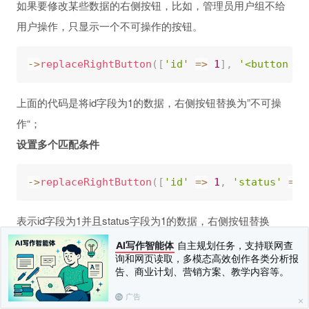
如果要修改某些数据的右侧按钮，比如，管理员用户组不给
用户操作，只显示一个不可操作的按钮。
-
>
replaceRightButton
(
[
'id'
=
>
1
]
,
'<button c
上面的代码是将id字段为1的数据，右侧按钮替换为”不可操
作“；
设置多个匹配条件
-
>
replaceRightButton
(
[
'id'
=
>
1
,
'status'
=
>
表示id字段为1并且status字段为1的数据，右侧按钮替换
为”不可操作“；
AI写作智能体
自主规划任务，支持联网查
询和网页读取，多模态高效创作各类分析报
设置多个替换规则
告、商业计划、营销方案、教学内容等。
广告
-
>
replaceRightButton
(
[
'id'
=
>
1
]
,
'<button c