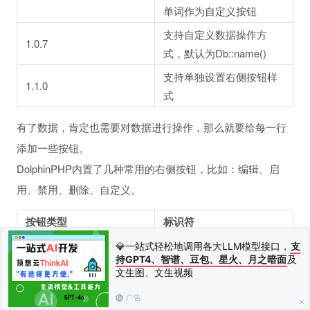
单词作为自定义按钮
支持自定义数据操作方
1.0.7
式，默认为Db::name()
支持单独设置右侧按钮样
1.1.0
式
有了数据，肯定也需要对数据进行操作，那么就要给每一行
添加一些按钮。
DolphinPHP内置了几种常用的右侧按钮，比如：编辑、启
用、禁用、删除、自定义。
按钮类型
标识符
编辑
edit
💎一站式轻松地调用各大LLM模型接口，
支
持GPT4、智谱、豆包、星火、月之暗面
及
启用
enable
文生图、文生视频
禁用
disable
广告