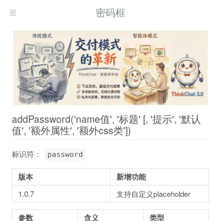
密码框
addPassword('name值', '标题' [, '提示', '默认
值', '额外属性', '额外css类'])
标识符：
password
版本
新增功能
1.0.7
支持自定义placeholder
参数
含义
类型