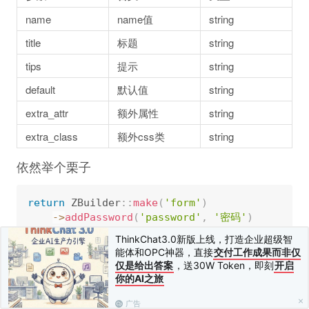
name
name值
string
title
标题
string
tips
提示
string
default
默认值
string
extra_attr
额外属性
string
extra_class
额外css类
string
依然举个栗子
return
 ZBuilder
:
:
make
(
'form'
)
-
>
addPassword
(
'password'
,
'密码'
)
-
>
fetch
(
)
;
ThinkChat3.0新版上线，打造企业超级智
能体和OPC神器，直接
交付工作成果而非仅
仅是给出答案
，送30W Token，即刻
开启
自定义placeholder
你的AI之旅
从1.0.7版本开始，可以自定义表单项的placeholder，只需在
广告