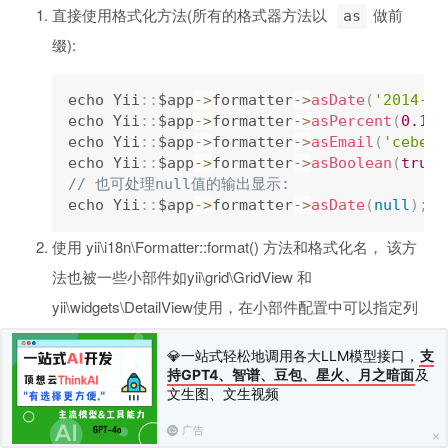
直接使用格式化方法(所有的格式器方法以
做前
as
缀):
echo Yii
:
:
$app
-
>
formatter
-
>
asDate
(
'2014-01
echo Yii
:
:
$app
-
>
formatter
-
>
asPercent
(
0.125
echo Yii
:
:
$app
-
>
formatter
-
>
asEmail
(
'cebe@e
echo Yii
:
:
$app
-
>
formatter
-
>
asBoolean
(
true
)
// 也可处理null值的输出显示:
echo Yii
:
:
$app
-
>
formatter
-
>
asDate
(
null
)
;
/
使用 yii\i18n\Formatter::format() 方法和格式化名， 该方
法也被一些小部件如yii\grid\GridView 和
yii\widgets\DetailView使用，在小部件配置中可以指定列
的数据格式。
💎一站式轻松地调用各大LLM模型接口，
支
持GPT4、智谱、豆包、星火、月之暗面
及
echo Yii
:
:
$app
-
>
formatter
-
>
format
(
'2014-01
文生图、文生视频
// 可使用数组来指定格式化方法的参数：
广告
// `2` 是asPercent()方法的参数$decimals的值