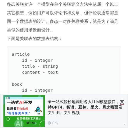
多态关联允许一个模型在单个关联定义方法中从属一个以上
其它模型，例如用户可以评论书和文章，但评论表通常都是
同一个数据表的设计。多态一对多关联关系，就是为了满足
类似的使用场景而设计。
下面是关联表的数据表结构：
article

    id 
-
 integer

    title 
-
 string

    content 
-
 text

book

    id 
-
 integer

    title 
-
 string

💎一站式轻松地调用各大LLM模型接口，
支
持GPT4、智谱、豆包、星火、月之暗面
及
comment

文生图、文生视频
    id 
-
 integer

    content 
-
 text

广告
    commentable_id 
-
 integer
