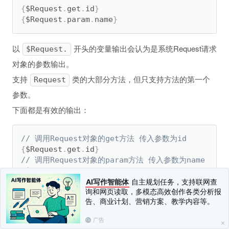
{
$Request
.
get
.
id
}
{
$Request
.
param
.
name
}
以
开头的变量输出会认为是系统Request请求
$Request.
对象的参数输出。
支持
类的大部分方法，但只支持方法的第一个
Request
参数。
下面都是有效的输出：
// 调用Request对象的get方法 传入参数为id
{
$Request
.
get
.
id
}
// 调用Request对象的param方法 传入参数为name
{
$Request
.
param
.
name
}
// 调用Request对象的param方法 传入参数为user.nick
AI写作智能体
自主规划任务，支持联网查
询和网页读取，多模态高效创作各类分析报
{
$Request
.
param
.
user
.
nickname
}
告、商业计划、营销方案、教学内容等。
// 调用Request对象的root方法
{
$Request
.
root
}
广告
// 调用Request对象的root方法，并且传入参数true