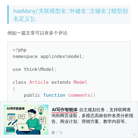
hasMany('关联模型名','外键名','主键名',['模型别
名定义']);
例如一篇文章可以有多个评论
<
?
php

namespace app\index\model
;
use think\Model
;
class 
Article
 extends 
Model
{
    public 
function
comments
(
)
{
return
 $this
-
>
hasMany
(
'Comment'
)
;
AI写作智能体
自主规划任务，支持联网查
}
询和网页读取，多模态高效创作各类分析报
}
告、商业计划、营销方案、教学内容等。
广告