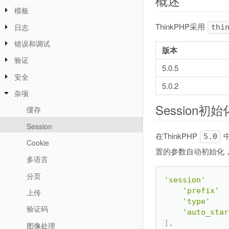
概述
模板
ThinkPHP采用
日志
thi
错误和调试
版本
验证
5.0.5
安全
5.0.2
杂项
Session初始
缓存
Session
在ThinkPHP
5.0
Cookie
置的参数自动初始化
多语言
分页
'session'
'prefix'
上传
'type'
验证码
'auto_star
]
,
图像处理