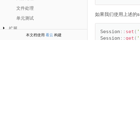
文件处理
如果我们使用上述的se
单元测试
扩展
Session
:
:
set
(
'
本文档使用
看云
构建
命令行
Session
:
:
get
(
'
部署
如果你应用下面的不同
附录
'session'
'prefix'
'type'
'auto_star
]
,
或者调用init方法进
Session
:
:
init
(