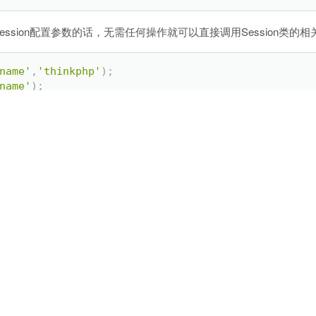
ssion配置参数的话，无需任何操作就可以直接调用Session类的
name'
,
'thinkphp'
)
;
name'
)
;
模块需要不同的session参数，那么可以在模块配置文件中重新设
=
>
[
=
>
'module'
,
=
>
''
,
t'
=
>
true
,
行初始化：
[