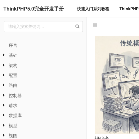
ThinkPHP5.0完全开发手册
快速入门系列教程
ThinkP
序言
基础
架构
配置
路由
控制器
请求
数据库
模型
视图