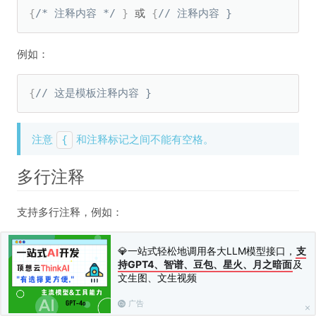
{
/* 注释内容 */
}
 或 
{
// 注释内容 } 
例如：
{
// 这是模板注释内容 }
注意
和注释标记之间不能有空格。
{
多行注释
支持多行注释，例如：
💎一站式轻松地调用各大LLM模型接口，
支
{
/* 这是模板

持GPT4、智谱、豆包、星火、月之暗面
及
注释内容*/
}
文生图、文生视频
模板注释支持多行，模板注释在生成编译缓存文件后会自动
广告