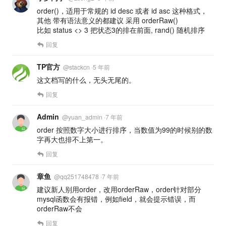
order()，适用于常规的 id desc 或者 id asc 这种格式，
其他 带有语法意义的都建议 采用 orderRaw()
比如 status <> 3 把状态3的排在前面, rand() 随机排序
回复
TP官方
@
stackcn
·
5 年前
这文档写的什么，无头无尾的。
回复
Admin
@
yuan_admin
·
7 年前
order 按照数字大小进行排序，当数值为99的时候别的数
字再大也排不上第一。
回复
章鱼
@
qq251748478
·
7 年前
建议新人别用order，改用orderRaw，order针对部分
mysql函数会有报错，例如field，就会提示错误，而
orderRaw不会
回复