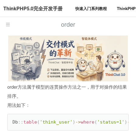
ThinkPHP5.0完全开发手册
快速入门系列教程
ThinkP
order
order方法属于模型的连贯操作方法之一，用于对操作的结果
排序。
用法如下：
Db
:
:
table
(
'think_user'
)
-
>
where
(
'status=1'
)
-
>
o