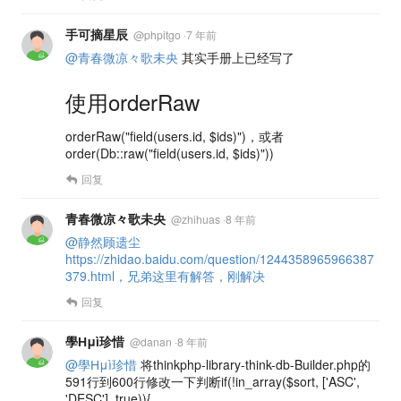
手可摘星辰
@
phpitgo
·
7 年前
@青春微凉々歌未央
其实手册上已经写了
使用orderRaw
orderRaw("field(users.id, $ids)")，或者
order(Db::raw("field(users.id, $ids)"))
回复
青春微凉々歌未央
@
zhihuas
·
8 年前
@静然顾遗尘
https://zhidao.baidu.com/question/1244358965966387
379.html，兄弟这里有解答，刚解决
回复
學Нμì珍惜
@
danan
·
8 年前
@學Нμì珍惜
将thinkphp-library-think-db-Builder.php的
591行到600行修改一下判断if(!in_array($sort, ['ASC',
'DESC'], true)){