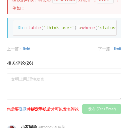
例如：
Db
:
:
table
(
'think_user'
)
-
>
where
(
'status=1'
)
上一篇：
field
下一篇：
limit
相关评论(
26
)
您需要
登录
并
绑定手机
后才可以发表评论
发布 (Ctrl+Enter)
小罗同学
@
ztlong2
·
5 年前