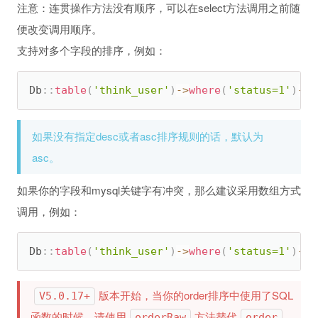
注意：连贯操作方法没有顺序，可以在select方法调用之前随
便改变调用顺序。
支持对多个字段的排序，例如：
Db
:
:
table
(
'think_user'
)
-
>
where
(
'status=1'
)
-
>
o
如果没有指定desc或者asc排序规则的话，默认为
asc。
如果你的字段和mysql关键字有冲突，那么建议采用数组方式
调用，例如：
Db
:
:
table
(
'think_user'
)
-
>
where
(
'status=1'
)
-
>
o
版本开始，当你的order排序中使用了SQL
V5.0.17+
函数的时候，请使用
方法替代
，
orderRaw
order