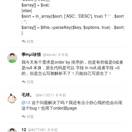
$array[] = $val;
}else{
$sort = in_array($sort, ['ASC', 'DESC'], true) ? ' ' . $sort
: '';
$array[] = $this->parseKey($key, $options, true) . $sort;
}
回复
學Нμì珍惜
@
danan
·
8 年前
我今天有个需求是order by 排序的，但是有些值是0或者
是null 本身，原生代码是可以 字段 in null,或者字段 =0
的，但是怎么写都解析不了！只能自己写原生了！
回复
毛球。
@
w113211
·
8 年前
@12
这个问题解决了吗？我还有点小担心我的也会出现
这个bug！也用了order跟page
回复
12
@
#277481
·
8 年前