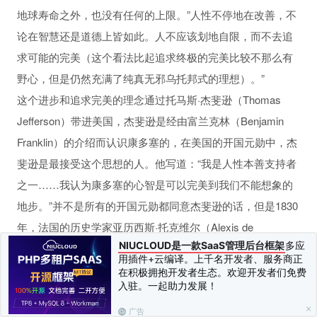
地球寿命之外，也没有任何的上限。”人性不停地在改善，不
性行为和坏习惯
论在智慧还是道德上皆如此。人不应该划地自限，而不去追
求可能的完美（这个看法比起追求终极的完美比较不那么有
野心，但是仍然充满了纯真无邪乌托邦式的理想）。”
这个进步和追求完美的理念通过托马斯·杰斐逊（Thomas
Jefferson）带进美国，杰斐逊是经由富兰克林（Benjamin
人
Franklin）的介绍而认识康多塞的，在美国的开国元勋中，杰
斐逊是最接受这个思想的人。他写道：“我是人性本善支持者
之一……我认为康多塞的心智是可以完美到我们不能想象的
地步。”并不是所有的开国元勋都同意杰斐逊的话，但是1830
年，法国的历史学家亚历西斯·托克维尔（Alexis de
NIUCLOUD是一款SaaS管理后台框架
多应
Tocqueville）访问美国时，很惊讶美国跟其他国家不一
用插件+云编译。上千名开发者、服务商正
样，“相信人有无止境的改善能力”。科学和政治的进步，加上
在积极拥抱开发者生态。欢迎开发者们免费
入驻。一起助力发展！
认为人有很大的可塑性，使得美国人热衷于自我改进、自我
转型、自我帮助的书籍，同时也对问题解决有着热忱。
广告