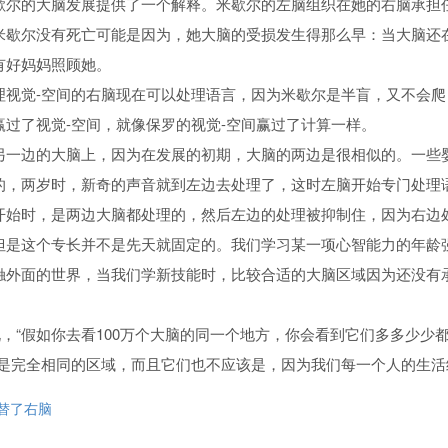
歇尔的大脑发展提供了一个解释。米歇尔的左脑组织在她的右脑承担
性行为和坏习惯
米歇尔没有死亡可能是因为，她大脑的受损发生得那么早：当大脑还
有好妈妈照顾她。
理视觉-空间的右脑现在可以处理语言，因为米歇尔是半盲，又不会
赢过了视觉-空间，就像保罗的视觉-空间赢过了计算一样。
另一边的大脑上，因为在发展的初期，大脑的两边是很相似的。一些
人
的，两岁时，新奇的声音就到左边去处理了，这时左脑开始专门处理
开始时，是两边大脑都处理的，然后左边的处理被抑制住，因为右边
但是这个专长并不是先天就固定的。我们学习某一项心智能力的年龄
触外面的世界，当我们学新技能时，比较合适的大脑区域因为还没有
说，“假如你去看100万个大脑的同一个地方，你会看到它们多多少少
得是完全相同的区域，而且它们也不应该是，因为我们每一个人的生活
替了右脑