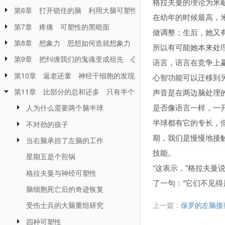
格拉夫曼的理论为米
第6章 打开锁住的脑 利用大脑可塑性停止忧虑、偏执想法、强迫
在幼年的时候最高，
第7章 疼痛 可塑性的黑暗面
做调整；生后，她又
第8章 想象力 思想如何造就想象力
所以有可能她本来处
第9章 把纠缠我们的鬼魂变成祖先 心理分析是神经可塑性的疗法
语言，语言在竞争上
第10章 返老还童 神经干细胞的发现及如何永保大脑的功能
心智功能可以迁移到
第11章 比部分的总和还多 只有半个脑也可以拥有完整人生的女
声音是在两边脑处理
是否像语言一样，一
人为什么需要两个脑半球
半球都有它的专长，
不对劲的孩子
期，我们是慢慢地接
当右脑承担了左脑的工作
技能。
星期五是个煎锅
“这表示，”格拉夫曼
格拉夫曼与神经可塑性
了一句：“它们不见
脑细胞死亡后的奇迹恢复
上一篇：
保罗的左脑接
受伤士兵的大脑重组研究
四种可塑性