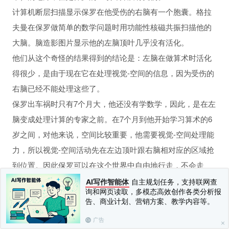
性行为和坏习惯
计算机断层扫描显示保罗在他受伤的右脑有一个胞囊。格拉
夫曼在保罗做简单的数学问题时用功能性核磁共振扫描他的
大脑。脑造影图片显示他的左脑顶叶几乎没有活化。
他们从这个奇怪的结果得到的结论是：左脑在做算术时活化
得很少，是由于现在它在处理视觉-空间的信息，因为受伤的
右脑已经不能处理这些了。
人
保罗出车祸时只有7个月大，他还没有学数学，因此，是在左
脑变成处理计算的专家之前。在7个月到他开始学习算术的6
岁之间，对他来说，空间比较重要，他需要视觉-空间处理能
力，所以视觉-空间活动先在左边顶叶跟右脑相对应的区域抢
到位置。因此保罗可以在这个世界中自由地行走，不会走
失，但是他也付出了代价，当他要学算术时，左边顶叶中央
AI写作智能体
自主规划任务，支持联网查
询和网页读取，多模态高效创作各类分析报
的地区已经被视觉-空间处理抢过去用了。
告、商业计划、营销方案、教学内容等。
[1]
又叫作代偿作用〔compension〕或替代策略〔alternative
广告
strategies〕。——译者注