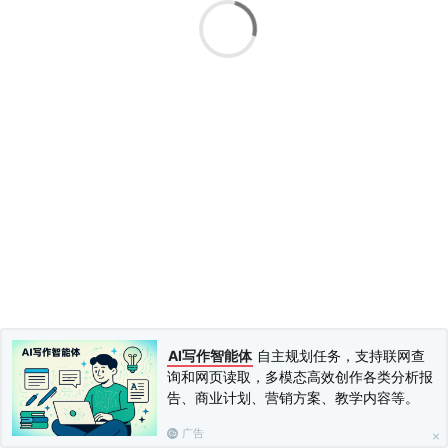
受损了，所以告诉卡洛，米歇尔的视觉永远不可能正常，戴眼镜
也没有用，因为受损的是视神经，而不是水晶体。更糟糕的是医
生认为这个问题出在米歇尔的大脑，是大脑病变使米歇尔的视神
经萎缩。 就在这个时候，卡洛注意到米歇尔不会自己翻身，右
手无法伸直。进一步检验证实了她是偏瘫（hemiplegic），表示
右半边的身体有一部分是瘫痪的。她右手扭曲的方式看起来跟右
脑中风的人很像。大部分的孩子在7个月左右开始爬，但是米歇
尔坐在地上，不动如山。如果她真的想要什么东西，她会用她好
的那只手去抓。 虽然她不属于任何已知的病别，但她的医生还
是开出了比尔综合征（Behr Syndrome）的诊断证明，使她可以
得到医疗照护和残障补助。的确，她是有一些比尔综合征的症
状：视神经萎缩、神经性的平衡协调问题。但是卡洛和她先生知
道这是不对的，因为比尔综合征是一个非常稀有的遗传疾病，而
卡洛和她先生的家庭都没有任何人有这个疾病。3岁时，米歇尔
被送到治疗脑性麻痹（cerebral palsy）孩子的医院去，虽然她并
没有被诊断为脑性麻痹。
赞誉
AI写作智能体
自主规划任务，支持联网查
推荐序一 “最强大脑”的秘密
询和网页读取，多模态高效创作各类分析报
推荐序二 来自地球的神
告、商业计划、营销方案、教学内容等。
导读 每一个经验都改变大脑的联结
广告
前言