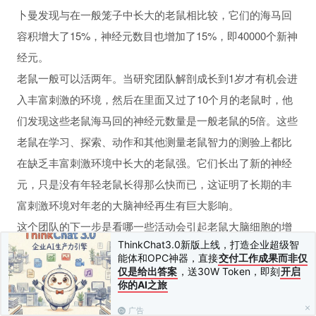
卜曼发现与在一般笼子中长大的老鼠相比较，它们的海马回
性行为和坏习惯
容积增大了15%，神经元数目也增加了15%，即40000个新神
经元。
老鼠一般可以活两年。当研究团队解剖成长到1岁才有机会进
入丰富刺激的环境，然后在里面又过了10个月的老鼠时，他
们发现这些老鼠海马回的神经元数量是一般老鼠的5倍。这些
老鼠在学习、探索、动作和其他测量老鼠智力的测验上都比
在缺乏丰富刺激环境中长大的老鼠强。它们长出了新的神经
元，只是没有年轻老鼠长得那么快而已，这证明了长期的丰
富刺激环境对年老的大脑神经再生有巨大影响。
这个团队的下一步是看哪一些活动会引起老鼠大脑细胞的增
ThinkChat3.0新版上线，打造企业超级智
加。他们发现有两个方法可以增加大脑神经元的数量：一是
能体和OPC神器，直接
交付工作成果而非仅
创造新的神经元，二是延长既有神经元的寿命。
仅是给出答案
，送30W Token，即刻
开启
你的AI之旅
人
盖吉的同事凡布拉格（Henriette Van Praag）表示，增加新
神经元最有效的方式是在跑步转轮上跑。在跑转轮一个月
广告