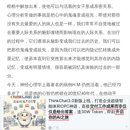
桎梏中解放出来，使他可以与活着的女子形成亲密关系。
性行为和坏习惯
心理分析常做的事就是把心中的鬼魂变成祖先，即使对那些
没有失去最爱的人的病人也是一样，我们常常不自觉地被过
去重要人际关系的魅影缠绕而影响现在的人际关系。在治疗
的过程中，它们逐渐从魅影变成我们过去的历史。我们可以
把那些鬼魂变成祖先，是因为我们可以把内隐记忆转换成外
显记忆，使原本直到它突然冒出来才能感觉到其存在的内隐
记忆，变成有明显情境、很容易被回忆及体验的过去的一部
分。
今天，神经心理学上最著名的病例H.M.仍然活着，他已经70
多岁了，但是他的心智仍然锁在20世纪40年代，在他动手
ThinkChat3.0新版上线，打造企业超级智
术、切除两边海马回之前的那个时代
[1]
。H.M.的病例让我们
能体和OPC神器，直接
交付工作成果而非仅
了解海马回就像个一关卡，记忆通过它才能变成长期记忆，
仅是给出答案
，送30W Token，即刻
开启
你的AI之旅
被保存起来。假如不能将短期记忆转换成长期记忆，他大脑
的结构和记忆，他心智和身体的自我影像，就冻结在他动手
广告