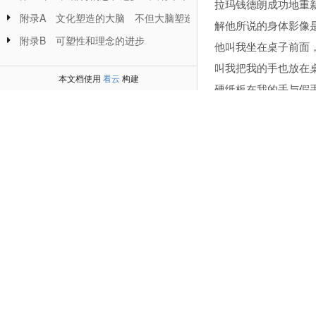
拉玛钱德朗成功地重
附录A 文化塑造的大脑 不但大脑塑造文化，文化也塑造大脑
解他所说的身体影像
附录B 可塑性和理念的进步
他叫我坐在桌子前面
叫我把我的手也放在
本文档使用
看云
构建
硬纸板在我的手与假
然后，他当着我的面
时，他也搔我的大拇
只一下子，我自己的
了，这个错觉跟我们
步的。
然后拉玛钱德朗变了
另一只手在桌子底下
都相同，几分钟以后
感到轻触的感觉是来
拉玛钱德朗在做这个桌子