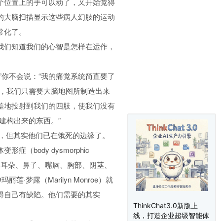
个位置上的手可以动了，又开始觉得
的大脑扫描显示这些病人幻肢的运动
常化了。
我们知道我们的心智是怎样在运作，
”你不会说：“我的痛觉系统简直要了
痛，我们只需要大脑地图所制造出来
差地投射到我们的四肢，使我们没有
建构出来的东西。”
很胖，但其实他们已在饿死的边缘了。
ody dysmorphic
己的耳朵、鼻子、嘴唇、胸部、阴茎、
露（Marilyn Monroe）就
得自己有缺陷。他们需要的其实
ThinkChat3.0新版上
线，打造企业超级智能体