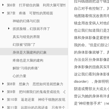
拉玛钱德朗把这个镜
第6章 打开锁住的脑 利用大脑可塑性停止忧虑、偏执想法、强迫
自己对手有控制了。
第7章 疼痛 可塑性的黑暗面
地图随着情况改善而
神秘的幻痛与幻肢
镜盒用改变病人对他
抓抓脸颊，幻肢就不痒了
也让我们知道我们是
真实与错觉的界限
痛和身体影像是紧密
幻肢被“切除”了
我的命。”但是幻肢
的身体影像就够了。
身体是大脑建构的幻象
办法去区分身体影像
疼痛也是大脑的建构
身体影像的扭曲其实常
解除“习得的疼痛”
这让我们看到身体影像
心的力量
disorder），
第8章 想象力 思想如何造就想象力
阴道或臀部太大或太小，
第9章 把纠缠我们的鬼魂变成祖先 心理分析是神经可塑性的疗法
曾认为她的身体有许
第10章 返老还童 神经干细胞的发现及如何永保大脑的功能
是“神经整形手术”（neu
第11章 比部分的总和还多 只有半个脑也可以拥有完整人生的女