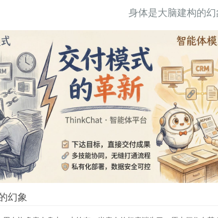
身体是大脑建构的幻
现而得救
何自我疗愈
习
的幻象