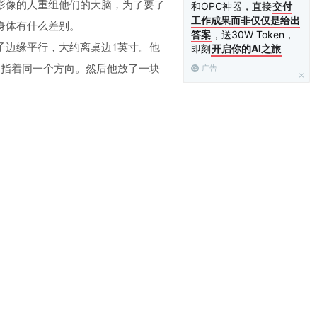
影像的人重组他们的大脑，为了要了
和OPC神器，直接
交付
工作成果而非仅仅是给出
身体有什么差别。
答案
，送30W Token，
子边缘平行，大约离桌边1英寸。他
即刻
开启你的AI之旅
，指着同一个方向。然后他放了一块
广告
板，我看不见。当他搔假手的大拇指
摸假手的中指时，他也摸我的中指。
那个橡胶手已经变成我的身体影像
话一样，因为嘴唇的动作与声音是同
我的右手，然后他一只手轻敲桌子，
的手及桌面下的手移动的距离、方位
身体影像已经跟桌子合在一起了，我
上了。
se）来看他们紧张的程度。在轻触桌面和