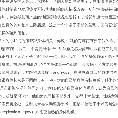
盒用在许多病人身上，大约有一半病人的幻痛消失了，原来僵住在某
性行为和坏习惯
其他科学家也发现镜盒可以使他们的病人情况改善。功能性核磁共振
增加，伴随截肢而产生的地图萎缩状况也逆转了，感觉和运动地图正
自己身体的知觉来去除痛感。这是一个非常了不起的发现，因为它让
怎样体验到痛觉。
相关的，我们的痛都跟身体相关，你说：“我的背痛简直要了我的命。
让我们知道，我们并不需要身体部件甚至痛觉感受体来让我们感受到
真正有手的人并不会了解到这一点，因为我们四肢的身体影像丝毫不
跟身体。拉玛钱德朗说：“你的身体是一个幻象，是大脑为了方便起见
常可以见到，神经性厌食症（anorexics）患者觉得自己的身体
跟身体其实是不同的，有一种人对他自己的身体有扭曲感，叫作身体变形症（b
身体明明是在正常情况的范围之内，他们却觉得自己身体有毛病，认为自
或就是“不对”，他们为此而抬不起头来，觉得非常羞愧。性感女神玛丽莲·梦
多不完美之处，这种人常会求助整形手术，但是即使动了手术仍然觉
roplastic surgery）来改变自己的身体影像。
人