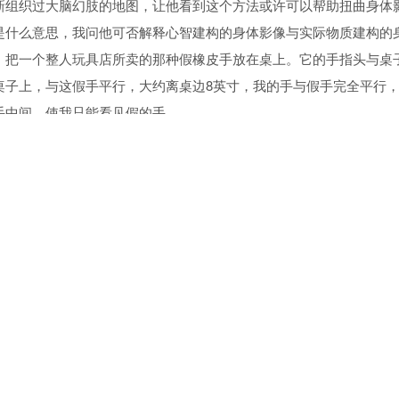
新组织过大脑幻肢的地图，让他看到这个方法或许可以帮助扭曲身体
是什么意思，我问他可否解释心智建构的身体影像与实际物质建构的
，把一个整人玩具店所卖的那种假橡皮手放在桌上。它的手指头与桌
桌子上，与这假手平行，大约离桌边8英寸，我的手与假手完全平行
手中间，使我只能看见假的手。
，去搔那假手，与此同时，他用另一只手搔我的手背，但是隔着硬纸
指，当他轻敲假手的小指三次时，他同时也轻敲我的小指三次，当他
手被触摸的感觉便消失了，我开始觉得我的触摸感觉来自那个假手，
以为腹语者的木偶真的会说话，或以为卡通人物或电影明星真的在说
一个更简单的把戏。他叫我把我的右手放在桌子底下，所以我看不见
敲我的手，当然我看不见他的动作，但是两者节奏相同，而且桌面上
，我就不再感觉到他在轻触我桌下的手，很神奇地，反而觉得我手的
自桌面，他创造了一个错觉，现在我的身体影像感觉已经扩张到家具
实验时，曾经测量受试者的肤电反应（galvanic skin respon