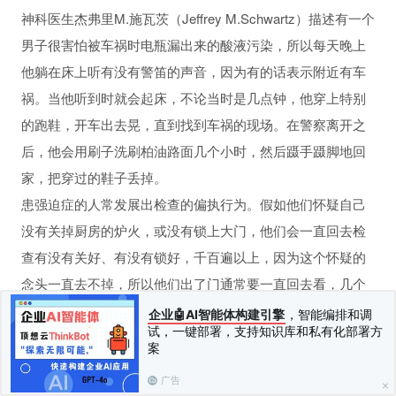
神科医生杰弗里M.施瓦茨（Jeffrey M.Schwartz）描述有一个
性行为和坏习惯
男子很害怕被车祸时电瓶漏出来的酸液污染，所以每天晚上
他躺在床上听有没有警笛的声音，因为有的话表示附近有车
祸。当他听到时就会起床，不论当时是几点钟，他穿上特别
的跑鞋，开车出去晃，直到找到车祸的现场。在警察离开之
后，他会用刷子洗刷柏油路面几个小时，然后蹑手蹑脚地回
家，把穿过的鞋子丢掉。
患强迫症的人常发展出检查的偏执行为。假如他们怀疑自己
没有关掉厨房的炉火，或没有锁上大门，他们会一直回去检
查有没有关好、有没有锁好，千百遍以上，因为这个怀疑的
念头一直去不掉，所以他们出了门通常要一直回去看，几个
人
小时以后才能离开。
企业🤖AI智能体构建引擎
，智能编排和调
试，一键部署，支持知识库和私有化部署方
那些害怕他们会撞死人的强迫症患者开车时会一直绕回去
案
看，以确定马路上没有躺着死人。假如他们害怕的是得某一
广告
种可怕的病，他们会一直检查、再检查他们的身体以确定没