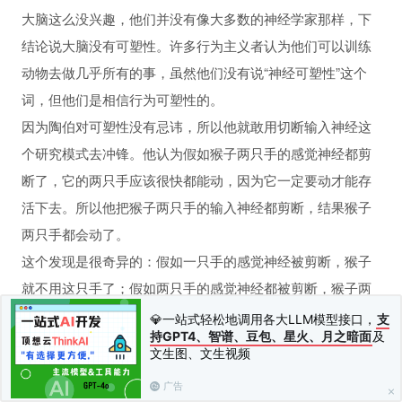
大脑这么没兴趣，他们并没有像大多数的神经学家那样，下
结论说大脑没有可塑性。许多行为主义者认为他们可以训练
动物去做几乎所有的事，虽然他们没有说“神经可塑性”这个
词，但他们是相信行为可塑性的。
因为陶伯对可塑性没有忌讳，所以他就敢用切断输入神经这
个研究模式去冲锋。他认为假如猴子两只手的感觉神经都剪
断了，它的两只手应该很快都能动，因为它一定要动才能存
活下去。所以他把猴子两只手的输入神经都剪断，结果猴子
两只手都会动了。
这个发现是很奇异的：假如一只手的感觉神经被剪断，猴子
就不用这只手了；假如两只手的感觉神经都被剪断，猴子两
只手都会用了。
💎一站式轻松地调用各大LLM模型接口，
支
持GPT4、智谱、豆包、星火、月之暗面
及
于是陶伯把整个脊髓神经的输入神经都剪断，现在全身没有
文生图、文生视频
性行为和坏习惯
任何一个脊椎反射反应留下来了，猴子不能从四肢接受到任
广告
何感觉的输入，它还是能用它的四肢，谢灵顿的反射反应理