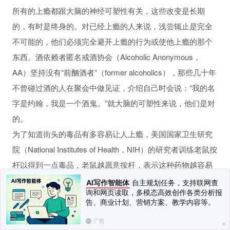
所有的上瘾都跟大脑的神经可塑性有关，这些改变是长期
的，有时是终身的。对已经上瘾的人来说，浅尝辄止是完全
不可能的，他们必须完全避开上瘾的行为或使他上瘾的那个
东西。酒依赖者匿名戒酒协会（Alcoholic Anonymous，
AA）坚持没有“前酗酒者”（former alcoholics），那些几十年
不曾碰过酒的人在聚会中做见证，介绍自己时会说：“我的名
字是约翰，我是一个酒鬼。”就大脑的可塑性来说，他们是对
的。
为了知道街头的毒品有多容易让人上瘾，美国国家卫生研究
院（National Institutes of Health，NIH）的研究者训练老鼠按
杆以得到一点毒品，老鼠越愿意按杆，表示这种药物越容易
造成上瘾。可卡因及所有其他毒品，甚至连慢跑，都会使大
AI写作智能体
自主规划任务，支持联网查
询和网页读取，多模态高效创作各类分析报
脑中的多巴胺更活跃，而多巴胺是带来快乐感觉的神经传导
告、商业计划、营销方案、教学内容等。
物质。它被称为报酬传导者，因为当我们完成一件事情（如
广告
参加赛跑赢了名次），我们的大脑就会分泌多巴胺，虽然跑