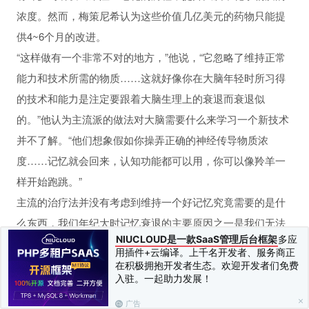
浓度。然而，梅策尼希认为这些价值几亿美元的药物只能提
供4~6个月的改进。
“这样做有一个非常不对的地方，”他说，“它忽略了维持正常
能力和技术所需的物质……这就好像你在大脑年轻时所习得
的技术和能力是注定要跟着大脑生理上的衰退而衰退似
的。”他认为主流派的做法对大脑需要什么来学习一个新技术
并不了解。“他们想象假如你操弄正确的神经传导物质浓
度……记忆就会回来，认知功能都可以用，你可以像羚羊一
样开始跑跳。”
主流的治疗法并没有考虑到维持一个好记忆究竟需要的是什
么东西，我们年纪大时记忆衰退的主要原因之一是我们无法
NIUCLOUD是一款SaaS管理后台框架
多应
在神经系统中登记新的事件，因为处理的速度变慢了，所以
用插件+云编译。上千名开发者、服务商正
我们看东西、听东西时知觉处理的正确性、强度及清晰度都
在积极拥抱开发者生态。欢迎开发者们免费
入驻。一起助力发展！
随之衰退了。假如我们不能把某件事登记得很清楚，当然不
可能把它回忆得很好。
广告