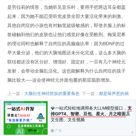
是劳拉莉的情形，当她听见音乐时，要用手把两边耳朵都盖
起来，因为她不能忍受听觉皮质全部大量活化带来的刺激。
其他自闭症的小孩也有对触觉超级敏感的，即使衣服上的标
签碰触到他们的皮肤也让他们感觉好像在受酷刑。梅策尼希
的理论同时也解释了自闭症的高癫痫比率：因为BDNF的过
早大量分泌，他们的大脑地图还未分化完成，这么多大脑的
联结都还没有区分好、增强好、固定好，一旦有几个神经元
发射，会带动全脑乱活化。这也能解释为什么自闭症的孩子
脑比较大──这会使神经元外面包覆的那层脂肪增加。
上一篇：
大脑衍生神经胜肽的重要角色
下一篇：
都是噪声惹的祸
💎一站式轻松地调用各大LLM模型接口，
支
持GPT4、智谱、豆包、星火、月之暗面
及
文生图、文生视频
广告