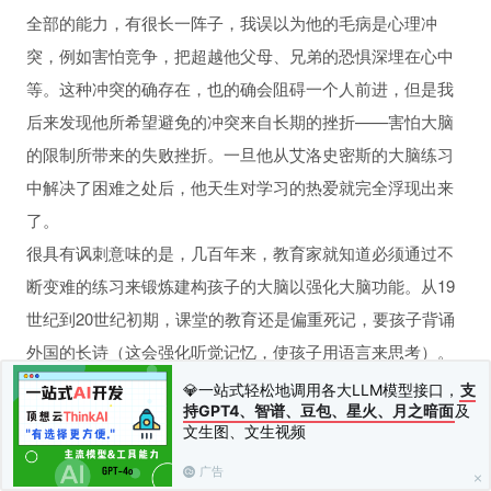
全部的能力，有很长一阵子，我误以为他的毛病是心理冲
突，例如害怕竞争，把超越他父母、兄弟的恐惧深埋在心中
等。这种冲突的确存在，也的确会阻碍一个人前进，但是我
后来发现他所希望避免的冲突来自长期的挫折——害怕大脑
的限制所带来的失败挫折。一旦他从艾洛史密斯的大脑练习
中解决了困难之处后，他天生对学习的热爱就完全浮现出来
习
了。
很具有讽刺意味的是，几百年来，教育家就知道必须通过不
断变难的练习来锻炼建构孩子的大脑以强化大脑功能。从19
性行为和坏习惯
世纪到20世纪初期，课堂的教育还是偏重死记，要孩子背诵
外国的长诗（这会强化听觉记忆，使孩子用语言来思考）。
学校的注意力几乎都放在书写能力上，这可能强化了运动能
💎一站式轻松地调用各大LLM模型接口，
支
持GPT4、智谱、豆包、星火、月之暗面
及
力，所以不但帮助书写，也增加阅读的速度和流利性以及说
文生图、文生视频
话能力。通常学校会很注意发声法有没有做到完美。20世纪
广告
60年代以后，教育者抛下了这些传统的练习，因为它们太僵
人