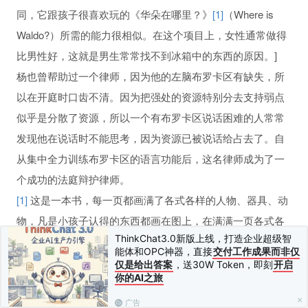
同，它跟孩子很喜欢玩的《华朵在哪里？》
[1]
（Where is
Waldo?）所需的能力很相似。在这个项目上，女性通常做得
比男性好，这就是男生常常找不到冰箱中的东西的原因。]
杨也曾帮助过一个律师，因为他的左脑布罗卡区有缺失，所
以在开庭时口齿不清。因为把强处的资源特别分去支持弱点
似乎是分散了资源，所以一个有布罗卡区说话困难的人常常
习
发现他在说话时不能思考，因为资源已被说话给占去了。自
从集中全力训练布罗卡区的语言功能后，这名律师成为了一
个成功的法庭辩护律师。
性行为和坏习惯
[1]
这是一本书，每一页都画满了各式各样的人物、器具、动
物，凡是小孩子认得的东西都画在图上，在满满一页各式各
ThinkChat3.0新版上线，打造企业超级智
样形状和颜色之中，有一个小人叫华朵，藏在图形之中，孩
能体和OPC神器，直接
交付工作成果而非仅
子要把他找出来。——译者注
仅是给出答案
，送30W Token，即刻
开启
你的AI之旅
上一篇：
治疗学习障碍的学校
下一篇：
释放热爱学习的天性
人
广告