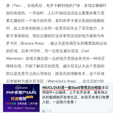
唐（Tan）。在他死后，布罗卡解剖他的尸体，发现左脑额叶
组织有损伤。一开始时，人们不相信说话这么重要的事只需
要左脑前区一个地方的作用，直到布罗卡展示受损的细胞组
织，加上也有别的病人在同一处受伤后失去了语言能力，大
家才渐渐相信。现在左脑前区这块掌管说话的地方被称为布
罗卡区（Broca‘s Area），被认为是协调舌头和嘴唇肌肉运动
的区域。后来1872年，另一位医生威尔尼克（Carl
Wernicke）发现大脑后面一点的地方受损会有另外一种语言
障碍出现：不能了解语言的意思。威尔尼克认为这个受损的
部位是负责字义的心理表征，跟语言的理解有关，这个区域
后来被称为威尔尼克区（Wernicke’s Area）。在往后的100
NIUCLOUD是一款SaaS管理后台框架
多应
年里，区域论变得更特定，因为新的研究不断找到更多的特
用插件+云编译。上千名开发者、服务商正
何自我疗愈
殊功能，将大脑地图越画越精细。
在积极拥抱开发者生态。欢迎开发者们免费
入驻。一起助力发展！
习
不幸的是，这些支持功能区域特定论的病例越来越夸大，它
从观察到大脑特定区域受损与某个特定心智功能丧失一系列
广告