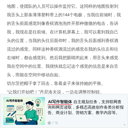
地图，使团队的人员可以操作监控它。这同样的地图投射到
我舌头上那条薄薄塑料带上的144个电极，当我往前倾时，我
的舌头前面感觉到像香槟酒泡泡炸开那种微微的电击，告诉
我，我现在是往前倾。在计算机屏幕上，我可以看到我自己
头的位置，当我的头往后面仰时，我的舌头后面感到香槟酒
流过的感觉。同样这种香槟酒流过的感觉在我的头往左和往
右倾时，都会感觉到。然后我把眼睛闭起来，用舌头来感觉
我在空间中的位置。我很快就忘记这个感觉的信息是来自舌
头，而能在空间中移动自如。
切尔茨把帽子拿了回去，靠着桌子来保持她的平衡。
“让我们开始吧！”丹尼洛夫说，一边在调整控制钮。
切尔茨把帽子戴起来，闭上眼睛。她用两根手指按着桌面，
AI写作智能体
自主规划任务，支持联网查
何自我疗愈
询和网页读取，多模态高效创作各类分析报
身体往后仰。她并没有跌倒，虽然她完全不知道什么是直，
告、商业计划、营销方案、教学内容等。
习
什么是横，除了舌头上香槟酒的流动感觉之外。她把手指从
广告
桌上移开，她并没有摇摆，她开始哭泣，成串的眼泪掉了下